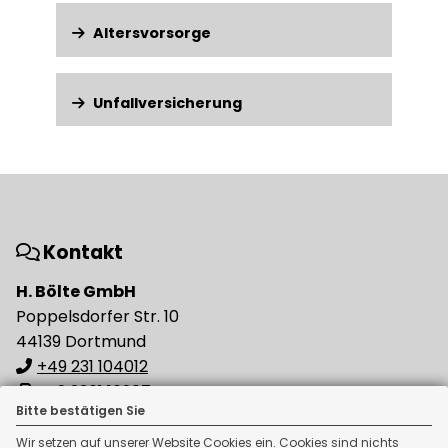
Altersvorsorge
Unfallversicherung
Kontakt
H. Bölte GmbH
Poppelsdorfer Str. 10
44139 Dortmund
+49 231 104012
+49 2361 16207
Bitte bestätigen Sie
info[at]boeltegmbh.de
Wir setzen auf unserer Website Cookies ein. Cookies sind nichts