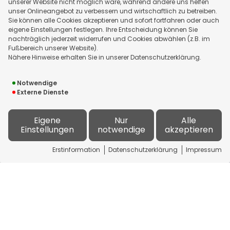
unserer Website nicht möglich wäre, während andere uns helfen
unser Onlineangebot zu verbessern und wirtschaftlich zu betreiben.
Sie können alle Cookies akzeptieren und sofort fortfahren oder auch
eigene Einstellungen festlegen. Ihre Entscheidung können Sie
nachträglich jederzeit widerrufen und Cookies abwählen (z.B. im
Fußbereich unserer Website).
Nähere Hinweise erhalten Sie in unserer Datenschutzerklärung.
Notwendige
E-Mail-Adresse
Externe Dienste
Eigene
Nur
Alle
Einstellungen
notwendige
akzeptieren
Anhänge
Erstinformation
Datenschutzerklärung
Impressum
Anhänge
Hinweis: Sie können mehrere Dateien gleichzeitig
auswählen.
Datenschutz