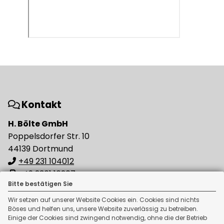
Kontakt
H. Bölte GmbH
Poppelsdorfer Str. 10
44139 Dortmund
+49 231 104012
+49 2361 16207
Bitte bestätigen Sie
info[at]boeltegmbh.de
Wir setzen auf unserer Website Cookies ein. Cookies sind nichts
Böses und helfen uns, unsere Website zuverlässig zu betreiben.
Einige der Cookies sind zwingend notwendig, ohne die der Betrieb