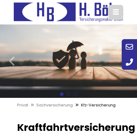
Z
Je
1
2
3
Privat
Sachversicherung
Kfz-Versicherung
Kraftfahrtversicherung